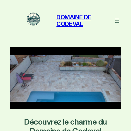
Aller
au
DOMAINE DE
contenu
CODEVAL
Découvrez le charme du
Domaine de Codeval