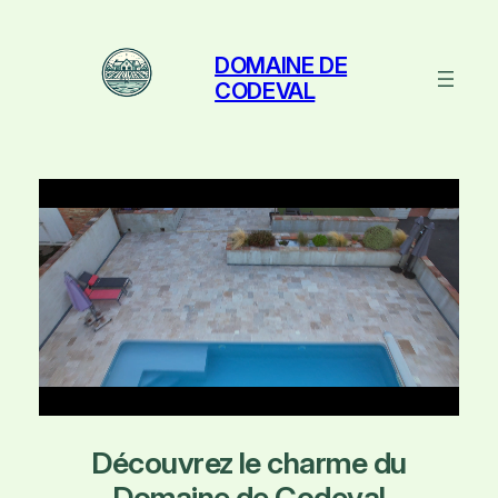
Aller
au
DOMAINE DE
contenu
CODEVAL
Découvrez le charme du
Domaine de Codeval