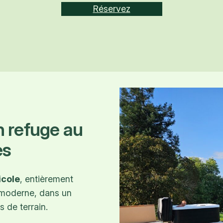
Réservez
n refuge au
es
icole
, entièrement
t moderne, dans un
s de terrain.