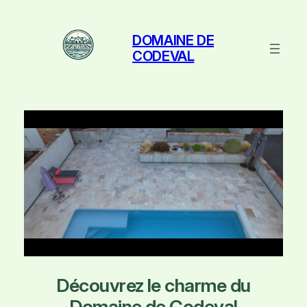
Aller
au
DOMAINE DE
contenu
CODEVAL
Découvrez le charme du
Domaine de Codeval