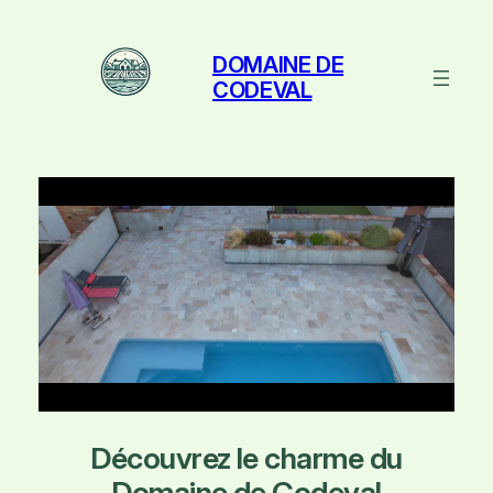
Aller
au
DOMAINE DE
contenu
CODEVAL
Découvrez le charme du
Domaine de Codeval