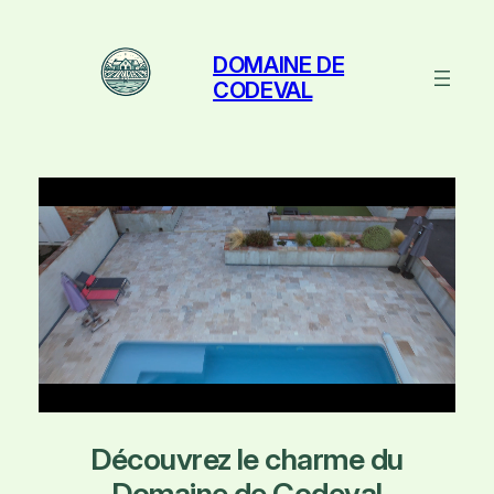
Aller
au
DOMAINE DE
contenu
CODEVAL
Découvrez le charme du
Domaine de Codeval