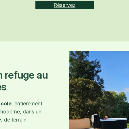
Réservez
n refuge au
es
icole
, entièrement
t moderne, dans un
s de terrain.