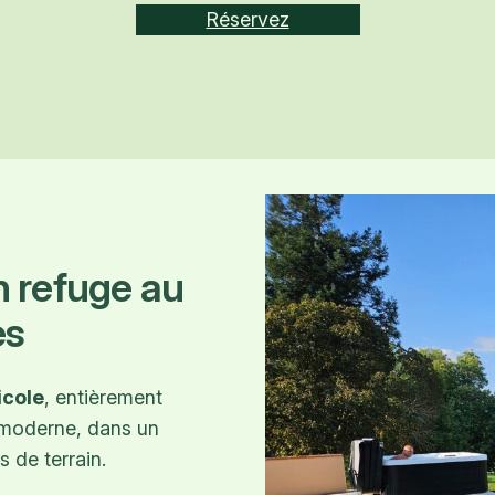
Réservez
n refuge au
es
icole
, entièrement
t moderne, dans un
s de terrain.