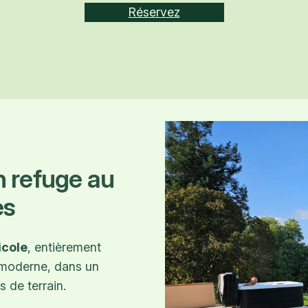
Réservez
n refuge au
es
icole
, entièrement
t moderne, dans un
s de terrain.