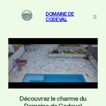
Aller
au
DOMAINE DE
contenu
CODEVAL
Découvrez le charme du
Domaine de Codeval