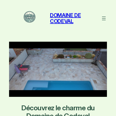
Aller
au
DOMAINE DE
contenu
CODEVAL
Découvrez le charme du
Domaine de Codeval