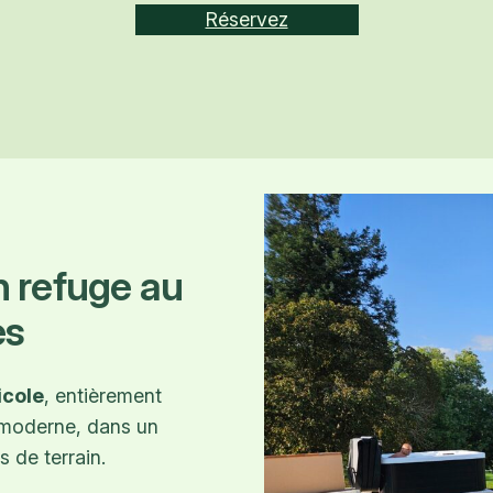
Réservez
n refuge au
es
icole
, entièrement
t moderne, dans un
s de terrain.